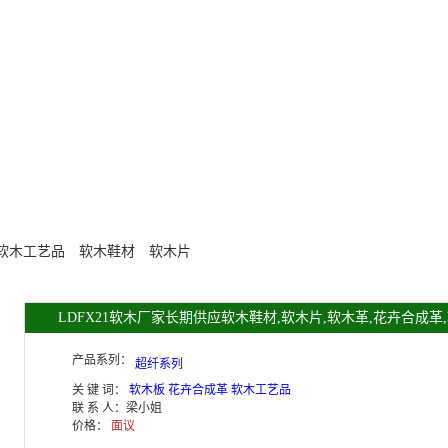
软木工艺品
软木鞋材
软木片
LDFX21软木厂家长期供应软木鞋材,软木片,软木革,花卉合成革
木工艺品加工
产品系列：
超纤系列
关 键 词：
软木板 花卉合成革 软木工艺品
联 系 人：
梁小姐
价格：
面议