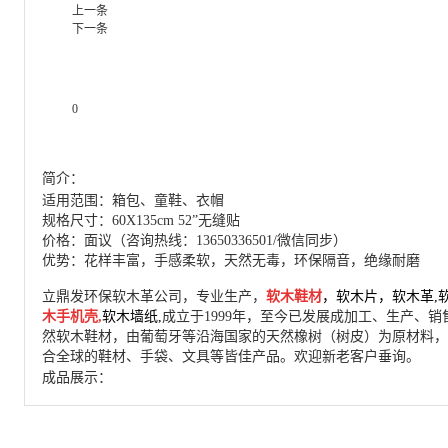
上一条
下一条
0
产品说明
简介：
适用范围：箱包、童鞋、衣帽
规格尺寸：60X135cm 52”无缝贴
价格：面议（咨询热线：
13650336501/
微信同步）
优势：花样丰富，手感柔软，天然无毒，环保隔音，绝缘耐磨
立鼎发环保软木革公司，专业生产，
软木鞋材
，
软木片，
软木革
,
木手机壳
,
软木墙纸
,
成立于
1999
年，至今已发展成加工、生产、销
然软木鞋材，由葡萄牙等沿海国家的天然橡树（树皮）为原材料，
合全球的鞋材、手袋、文具等皆佳产品。
欢迎新老客户垂询。
成品展示：