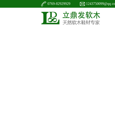
0769-82929929
1243750099@qq.c