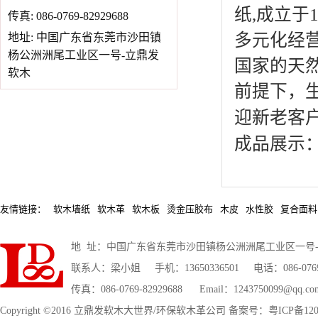
纸
,
成立于
传真: 086-0769-82929688
多元化经
地址: 中国广东省东莞市沙田镇
杨公洲洲尾工业区一号-立鼎发
国家的天
软木
前提下，
迎新老客
成品展示
友情链接：
软木墙纸
软木革
软木板
烫金压胶布
木皮
水性胶
复合面料
地 址：中国广东省东莞市沙田镇杨公洲洲尾工业区一号
联系人：梁小姐 手机：13650336501 电话：086-0769-2
传真：086-0769-82929688 Email：1243750099@qq.co
Copyright ©2016 立鼎发软木大世界/环保软木革公司 备案号：粤ICP备1