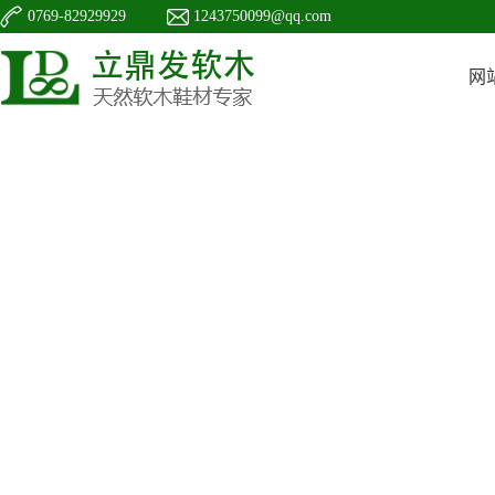
0769-82929929
1243750099@qq.com
网