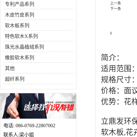
上一条
专利产品系列
下一条
木皮竹皮系列
软木板系列
0
特色软木X系列
产品说明
珠光水晶植绒系列
简介：
橡胶软木系列
适用范围
其他
规格尺寸：6
超纤系列
价格：面
优势：花
立鼎发环
电话: 086-0769-22807002
软木板
,
花
联系人:梁小姐