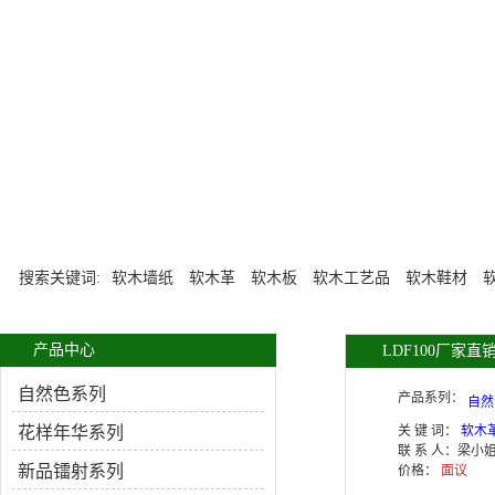
搜索关键词:
软木墙纸
软木革
软木板
软木工艺品
软木鞋材
产品中心
LDF100厂家
木合成革 天然
自然色系列
产品系列：
自然
花样年华系列
关 键 词：
软木
联 系 人：
梁小
新品镭射系列
价格：
面议