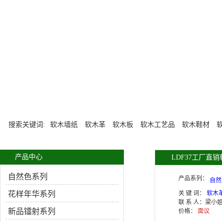
搜索关键词:
软木墙纸
软木革
软木板
软木工艺品
软木鞋材
产品中心
LDF37工厂直销
自然色系列
产品系列：
自然
花样年华系列
关 键 词：
软木
联 系 人：
梁小
新品镭射系列
价格：
面议