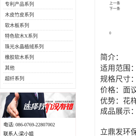
上一条
专利产品系列
下一条
木皮竹皮系列
软木板系列
0
特色软木X系列
产品说明
珠光水晶植绒系列
简介：
橡胶软木系列
适用范围
其他
规格尺寸：6
超纤系列
价格：面
优势：花
成品展示
电话: 086-0769-22807002
立鼎发环
联系人:梁小姐