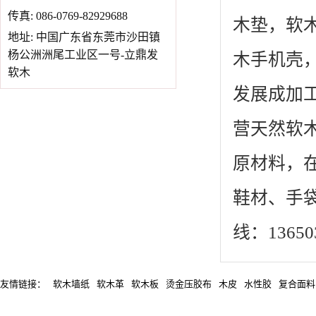
传真: 086-0769-82929688
木垫，软
地址: 中国广东省东莞市沙田镇
杨公洲洲尾工业区一号-立鼎发
木手机壳
软木
发展成加
营天然软
原材料，
鞋材、手
线：13650
友情链接：
软木墙纸
软木革
软木板
烫金压胶布
木皮
水性胶
复合面料