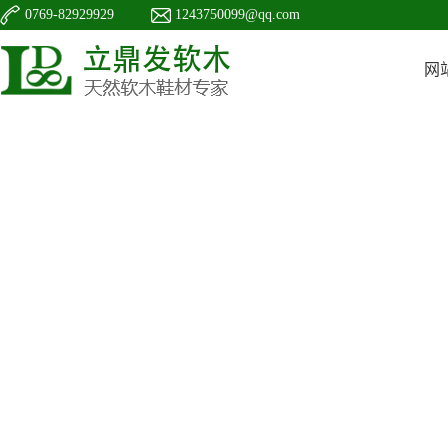
0769-82929929
1243750099@qq.com
网